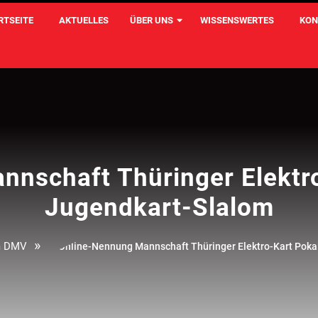
RTSEITE
AKTUELLES
ÜBER UNS
WISSENSWERTES
KON
nschaft Thüringer Elektr
Jugendkart-Slalom
»
im DMV
Online-Nennung Mannschaft Thüringer Elektro-Kart Poka