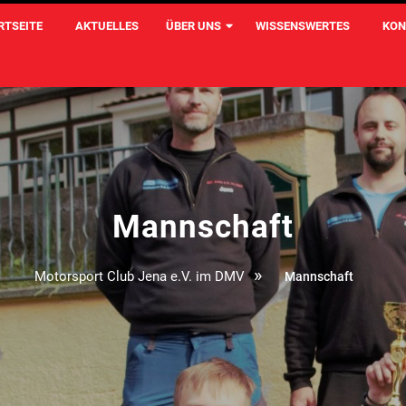
RTSEITE
AKTUELLES
ÜBER UNS
WISSENSWERTES
KON
Mannschaft
»
Motorsport Club Jena e.V. im DMV
Mannschaft